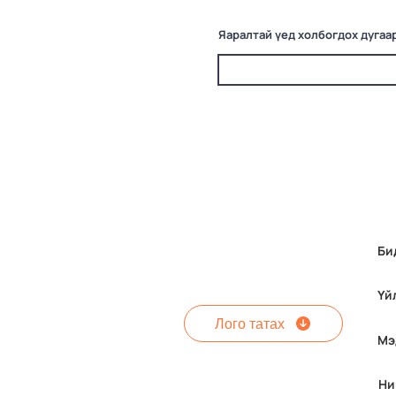
Яаралтай үед холбогдох дугаа
Би
Үй
Лого татах
Мэ
Ни