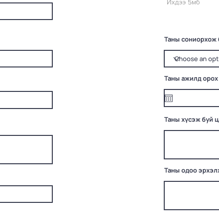
Ихдээ 5мб
Таны сониорхож 
Таны ажилд орох
Таны хүсэж буй 
Таны одоо эрхэл