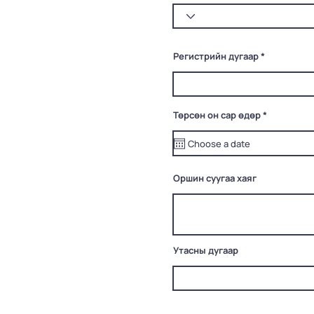
Регистрийн дугаар
r
Төрсөн он сар өдөр
*
e
q
u
i
r
e
Оршин суугаа хаяг
d
Утасны дугаар