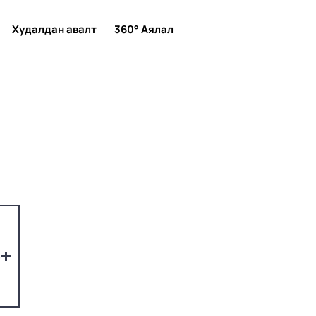
Худалдан авалт
360° Аялал
4