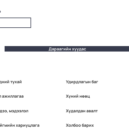
р
Дараагийн хуудас
дний тухай
Удирдлагын баг
л ажиллагаа
Хүний нөөц
дээ, мэдээлэл
Худалдан авалт
йгмийн хариуцлага
Холбоо барих