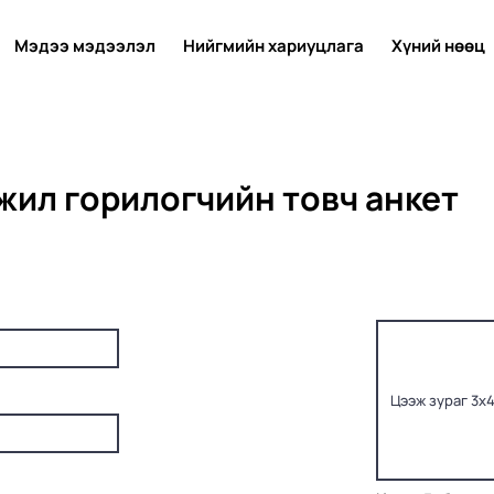
Мэдээ мэдээлэл
Нийгмийн хариуцлага
Хүний нөөц
жил горилогчийн товч анкет
Цээж зураг 3х