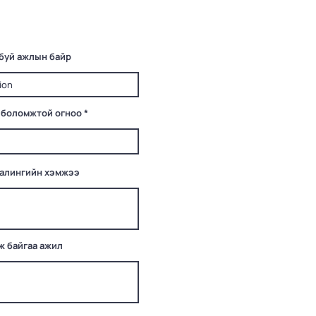
буй ажлын байр
r
 боломжтой огноо
*
e
q
u
i
r
e
цалингийн хэмжээ
d
ж байгаа ажил