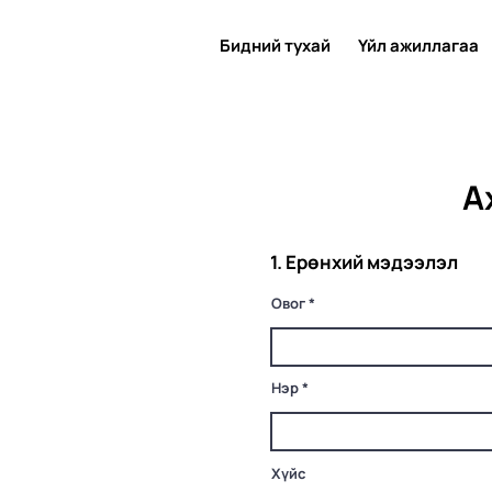
Бидний тухай
Үйл ажиллагаа
А
1. Ерөнхий мэдээлэл
Овог
Нэр
Хүйс