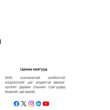
Цахим хаягууд
МАК компанитай холбоотой
мэдээллийг цаг алдалгүй авахыг
хүсвэл дараах сошиал сувгуудад
биднийг дагаарай.