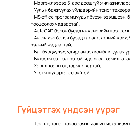
- Мэргэжлээрээ 5-аас доошгүй жил ажилласа
- Уулын баяжуулах үйлдвэрийн тоног төхөөр
- МS office программуудыг бүрэн эзэмшсэн, б
тооцоолох чадвартай,
- AutoCAD болон бусад инженерийн программ
- Англи хэл болон бусад гадаад хэлний ярих,
хэлний мэдлэгтэй,
- Баг бүрдүүлэх, удирдан зохион байгуулах у
- Бүтээлч сэтгэлгээтэй, идэвх санаачилгата
- Харилцааны өндөр чадвартай,
- Үнэнч шударга, ёс зүйтэй. 
Гүйцэтгэх үндсэн үүрэг
Техник, тоног төхөөрөмж, машин механизмы