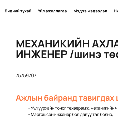
Бидний тухай
Үйл ажиллагаа
Мэдээ мэдээлэл
Н
МЕХАНИКИЙН АХЛ
ИНЖЕНЕР /шинэ тө
75759707
Ажлын байранд тавигдах
- Уул уурхайн тоног төхөөрөмж, механикийн 
- Мэргэшсэн инженер бол давуу тал болно, 