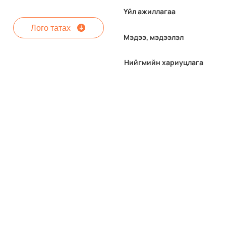
Үйл ажиллагаа
Лого татах
Мэдээ, мэдээлэл
Нийгмийн хариуцлага