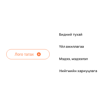
Бидний тухай
Үйл ажиллагаа
Лого татах
Мэдээ, мэдээлэл
"МАК Тэтгэлэг-2026"
Нийгмийн хариуцлага
хөтөлбөрийн бүртгэл
явагдаж байна