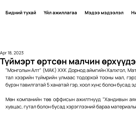
Бидний тухай
Үйл ажиллагаа
Мэдээ мэдээлэл
Н
Apr 18, 2023
Түймэрт өртсөн малчин өрхүүдэ
"Монголын Алт" (МАК) ХХК Дорнод аймгийн Халхгол, Ма
тал хээрийн түймрийн улмаас тодорхой тооны мал, гэрэ
бүрэн тавилгатай 5 ханатай гэр, хоол хүнс болон бусад 
Мөн компанийн төв оффисын ажилтнууд "Хандивын аян"
хувцас, гутал болон бусад хэрэглээний бараа материалы