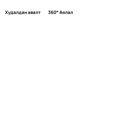
Худалдан авалт
360° Аялал