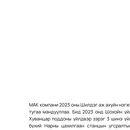
МАК компани 2023 оны Шилдэг аж ахуйн нэгжү
тугаа мандууллаа. Бид 2023 онд Шохойн үйл
Хуванцар поддоны үйлдвэр зэрэг 3 шинэ үйл
бүхий Нарны цахилгаан станцын угсралтын