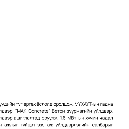
үдийн туг өргөх ёслолд оролцож, МҮХАҮТ-ын гадна 
двэр, "MAK Concrete" Бетон зуурмагийн үйлдвэр, 
двэр ашиглалтад оруулж, 1.6 МВт-ын хүчин чадал 
 ажлыг гүйцэтгэж, аж үйлдвэрлэлийн салбарыг 