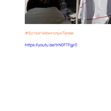
#БүтээгчМонголынТөлөө
https://youtu.be/trN0FTFgjr0