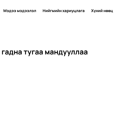
Мэдээ мэдээлэл
Нийгмийн хариуцлага
Хүний нөөц
гадна тугаа мандууллаа