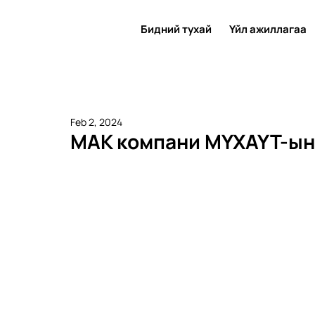
Бидний тухай
Үйл ажиллагаа
Feb 2, 2024
МАК компани МҮХАҮТ-ын 