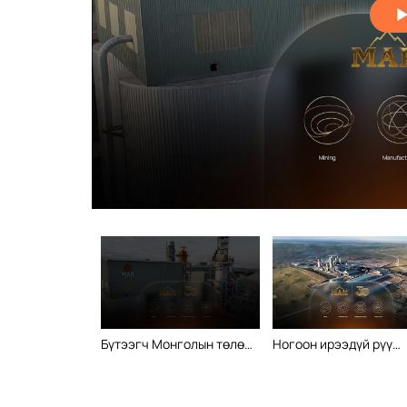
Бүтээгч Монголын төлөө
Ногоон ирээдүй рүү
30 жил
тэмүүлэх 30 жил