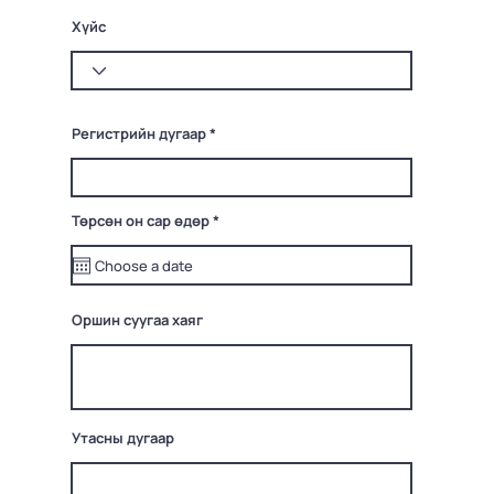
Хүйс
Регистрийн дугаар
r
Төрсөн он сар өдөр
*
e
q
u
i
r
e
Оршин суугаа хаяг
d
Утасны дугаар