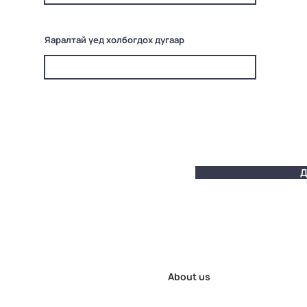
Яаралтай үед холбогдох дугаар
Д
About us