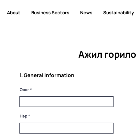
About
Business Sectors
News
Sustainability
Ажил горило
1. General information
Овог
Нэр