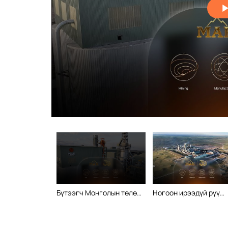
Бүтээгч Монголын төлөө
Ногоон ирээдүй рүү
30 жил
тэмүүлэх 30 жил