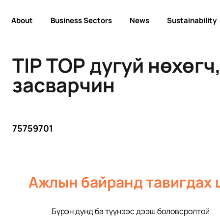
About
Business Sectors
News
Sustainability
TIP TOP дугуй нөхөгч
засварчин
75759701
Ажлын байранд тавигдах 
Бүрэн дунд ба түүнээс дээш боловсролтой