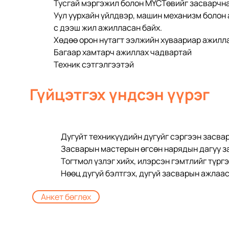
Тусгай мэргэжил болон МҮСТөвийг засварчн
Уул уурхайн үйлдвэр, машин механизм болон 
с дээш жил ажилласан байх.
Хөдөө орон нутагт ээлжийн хуваариар ажилл
Багаар хамтарч ажиллах чадвартай
Техник сэтгэлгээтэй
Гүйцэтгэх үндсэн үүрэг
Дугуйт техникүүдийн дугуйг сэргээн засвар
Засварын мастерын өгсөн нарядын дагуу з
Тогтмол үзлэг хийх, илэрсэн гэмтлийг түрг
Нөөц дугуй бэлтгэх, дугуй засварын ажлаас
Анкет бөглөх