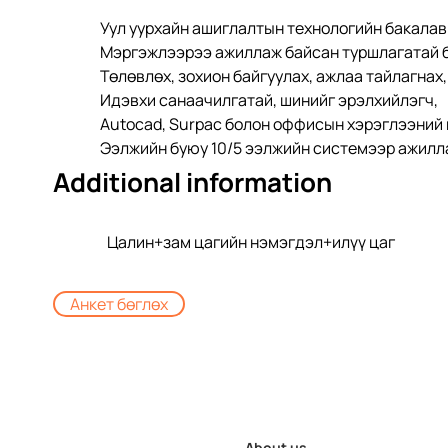
Уул уурхайн ашиглалтын технологийн бакалав
Мэргэжлээрээ ажиллаж байсан туршлагатай 
Төлөвлөх, зохион байгуулах, ажлаа тайлагнах,
Идэвхи санаачилгатай, шинийг эрэлхийлэгч,
Аutocad, Surpac болон оффисын хэрэглээний
Ээлжийн буюу 10/5 ээлжийн системээр ажиллах боломжтой бай
Additional information
Цалин+зам цагийн нэмэгдэл+илүү цаг
Анкет бөглөх
About us