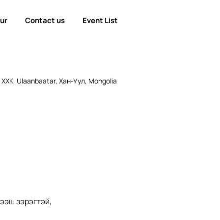
our
Contact us
Event List
ХХК, Ulaanbaatar, Хан-Уул, Mongolia
дээш зэрэгтэй,