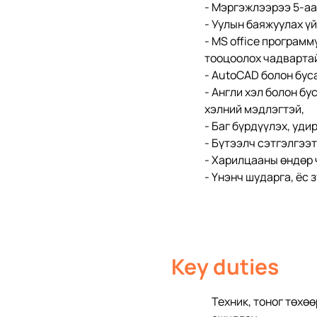
- Мэргэжлээрээ 5-аа
- Уулын баяжуулах ү
- МS office программ
тооцоолох чадварта
- AutoCAD болон бус
- Англи хэл болон бу
хэлний мэдлэгтэй,
- Баг бүрдүүлэх, уди
- Бүтээлч сэтгэлгээ
- Харилцааны өндөр 
- Үнэнч шударга, ёс з
Key duties
Техник, тоног төхө