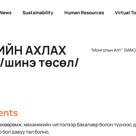
News
Sustainability
Human Resources
Virtual T
ИЙН АХЛАХ
"Монголын Алт" (МАК) 
/шинэ төсөл/
ents
 төхөөрөмж, механикийн чиглэлээр бакалавр болон түүнээс 
бол давуу тал болно, 