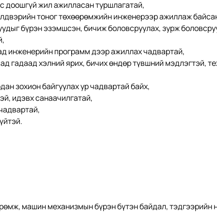
с доошгүй жил ажилласан туршлагатай,
йлдвэрийн тоног төхөөрөмжийн инженерээр ажиллаж байсан
уудыг бүрэн эзэмшсэн, бичиж боловсруулах, зурж боловсруу
й,
ад инженерийн программ дээр ажиллах чадвартай,
сад гадаад хэлний ярих, бичих өндөр түвшний мэдлэгтэй, те
рдан зохион байгуулах ур чадвартай байх,
тэй, идэвх санаачилгатай,
чадвартай,
үйтэй. 
өрөмж, машин механизмын бүрэн бүтэн байдал, тэдгээрийн 