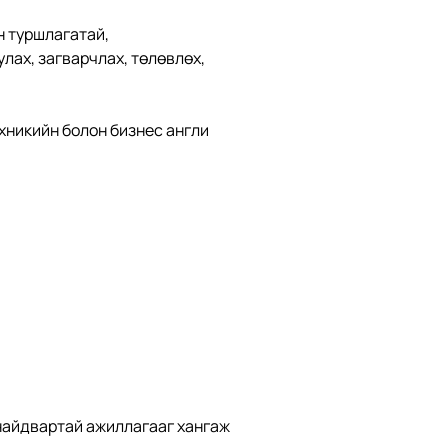
 туршлагатай, 
лах, загварчлах, төлөвлөх, 
хникийн болон бизнес англи 
найдвартай ажиллагааг хангаж 