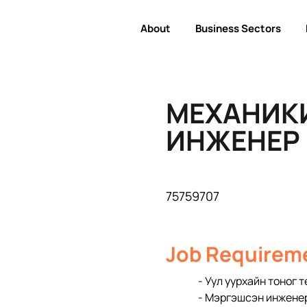
About
Business Sectors
МЕХАНИК
ИНЖЕНЕР 
75759707
Job Requirem
- Уул уурхайн тоног
- Мэргэшсэн инженер 