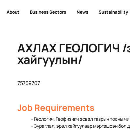
About
Business Sectors
News
Sustainability
АХЛАХ ГЕОЛОГИЧ /
хайгуулын/
75759707
Job Requirements
- Геологич, Геофизикч эсвэл газрын тосны ч
- Зураглал, эрэл хайгуулаар мэргэшсэн бол д