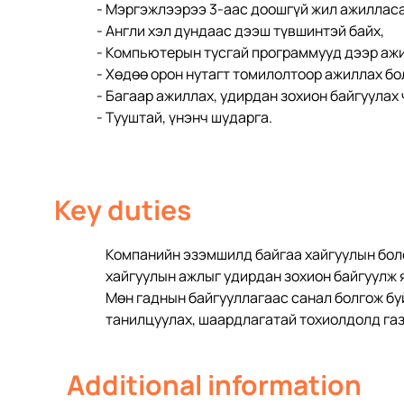
- Мэргэжлээрээ 3-аас доошгүй жил ажилласа
- Англи хэл дундаас дээш түвшинтэй байх, 
- Компьютерын тусгай программууд дээр ажи
- Хөдөө орон нутагт томилолтоор ажиллах бо
- Багаар ажиллах, удирдан зохион байгуулах 
- Тууштай, үнэнч шударга.
Key duties
Компанийн эзэмшилд байгаа хайгуулын боло
хайгуулын ажлыг удирдан зохион байгуулж 
Мөн гаднын байгууллагаас санал болгож бу
танилцуулах, шаардлагатай тохиолдолд газ
Additional information