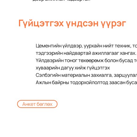
Гүйцэтгэх үндсэн үүрэг
Цементийн үйлдвэр, уурхайн нийт техник, т
тэдгээрийн найдвартай ажиллагааг хангах.
Үйлдвэрийн тоног төхөөрөмж болон бусад т
хуваарийн дагуу хийж гүйцэтгэх
Сэлбэгийн материалын захиалга, зарцуулал
Ажлын байрны тодорхойлолтод заасан бусад
Анкет бөглөх