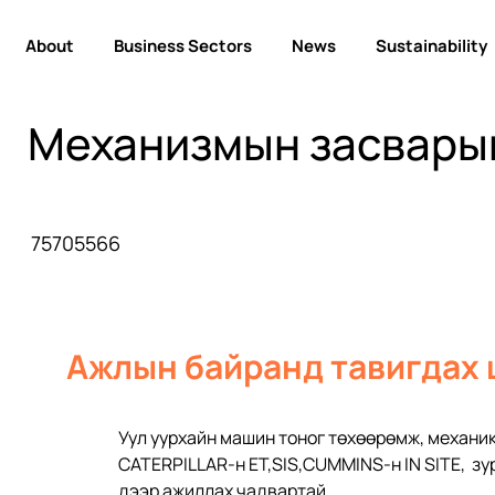
About
Business Sectors
News
Sustainability
Механизмын засвары
75705566
Ажлын байранд тавигдах
Уул уурхайн машин тоног төхөөрөмж, механик
CATERPILLAR-н ЕT,SIS,CUMMINS-н IN SITE,  з
дээр ажиллах чадвартай 