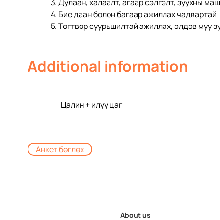
3. Дулаан, халаалт, агаар сэлгэлт, зуухны ма
4. Бие даан болон багаар ажиллах чадвартай
5. Тогтвор суурьшилтай ажиллах, элдэв муу з
Additional information
Цалин + илүү цаг
Анкет бөглөх
About us