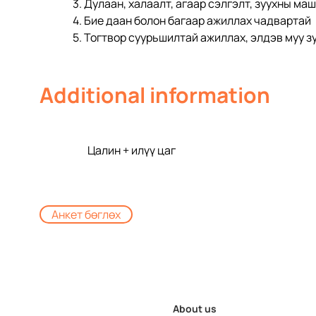
3. Дулаан, халаалт, агаар сэлгэлт, зуухны ма
4. Бие даан болон багаар ажиллах чадвартай
5. Тогтвор суурьшилтай ажиллах, элдэв муу з
Additional information
Цалин + илүү цаг
Анкет бөглөх
About us