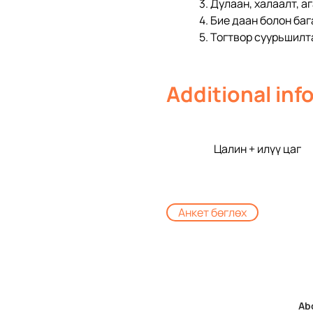
3. Дулаан, халаалт, 
4. Бие даан болон ба
5. Тогтвор суурьшилт
Additional inf
Цалин + илүү цаг
Анкет бөглөх
Ab