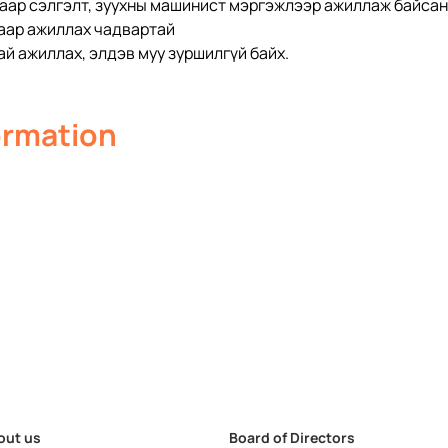
агаар сэлгэлт, зуухны машинист мэргэжлээр ажиллаж байсан б
гаар ажиллах чадвартай
ай ажиллах, элдэв муу зуршилгүй байх. 
ormation
out us
Board of Directors