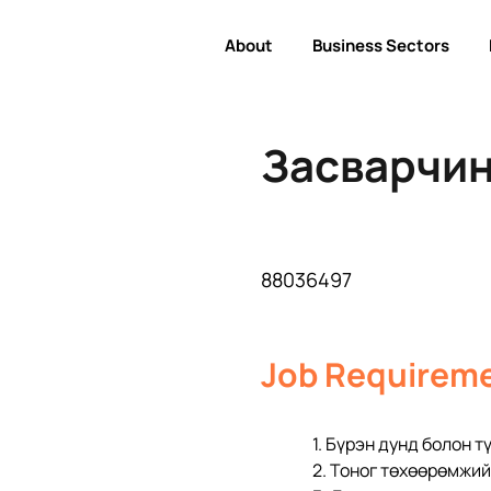
About
Business Sectors
Засварчи
88036497
Job Requirem
1. Бүрэн дунд болон түүнээс
2. Тоног төхөөрөмжи