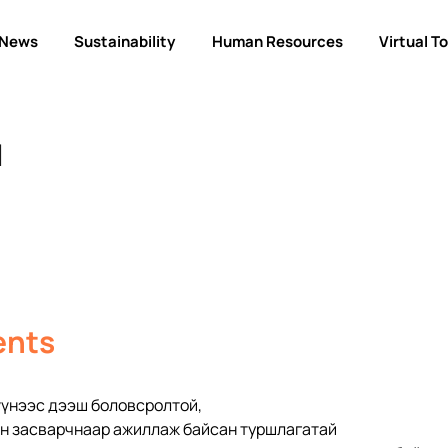
News
Sustainability
Human Resources
Virtual T
н
ents
 дээш боловсролтой,                              
йн засварчнаар ажиллаж байсан туршлагатай