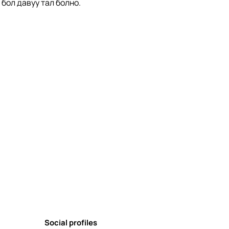
ол давуу тал болно.  
Social profiles