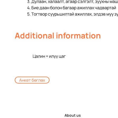
3. Дулаан, халаалт, агаар сэлгэлт, зуухны ма
4. Бие даан болон багаар ажиллах чадвартай
5. Тогтвор суурьшилтай ажиллах, элдэв муу з
Additional information
Цалин + илүү цаг
Анкет бөглөх
About us