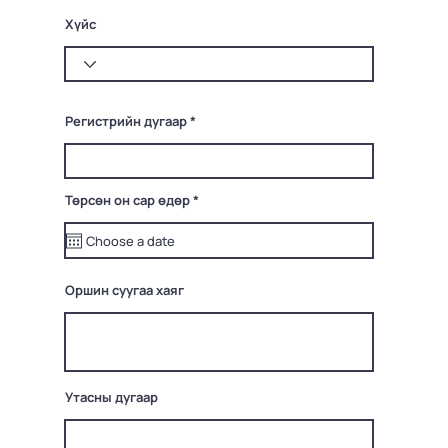
Хүйс
Регистрийн дугаар
r
Төрсөн он сар өдөр
*
e
q
u
i
r
e
Оршин суугаа хаяг
d
Утасны дугаар