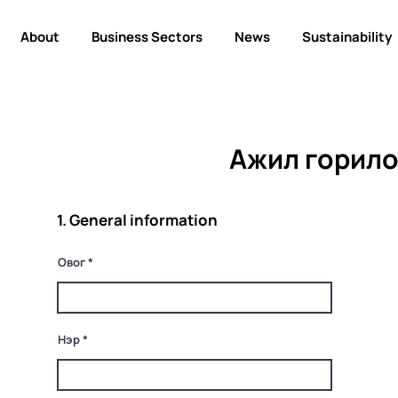
About
Business Sectors
News
Sustainability
Ажил горило
1. General information
Овог
Нэр