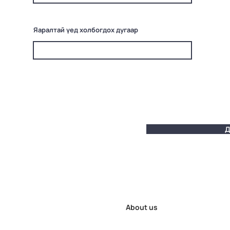
Яаралтай үед холбогдох дугаар
Д
About us