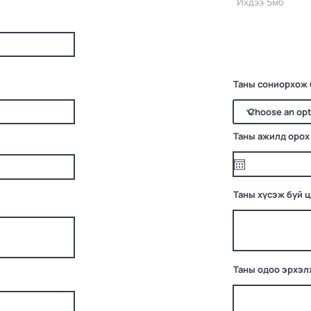
Ихдээ 5мб
Таны сониорхож 
Таны ажилд орох
Таны хүсэж буй 
Таны одоо эрхэл