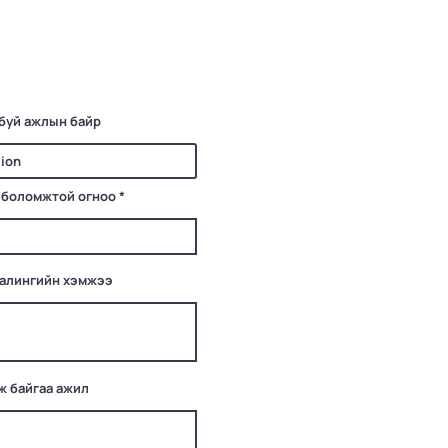
буй ажлын байр
r
 боломжтой огноо
*
e
q
u
i
r
e
цалингийн хэмжээ
d
ж байгаа ажил