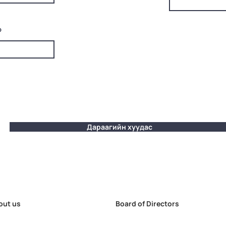
р
Дараагийн хуудас
out us
Board of Directors