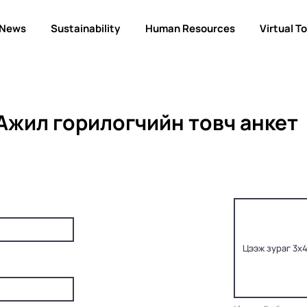
News
Sustainability
Human Resources
Virtual T
Ажил горилогчийн товч анкет
Цээж зураг 3х