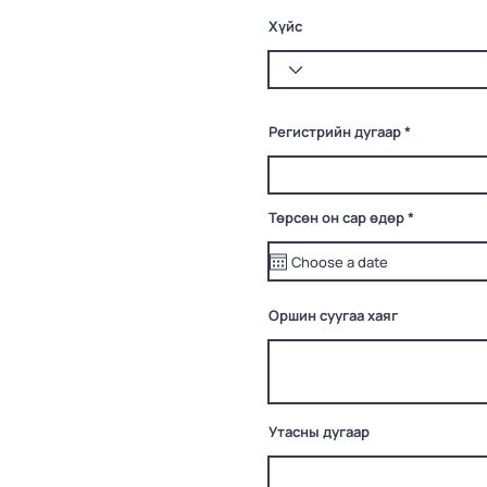
Хүйс
Регистрийн дугаар
r
Төрсөн он сар өдөр
*
e
q
u
i
r
e
Оршин суугаа хаяг
d
Утасны дугаар