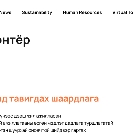
News
Sustainability
Human Resources
Virtual T
онтёр
д тавигдах шаардлага
үүнээс дээш жил ажилласан
 ажиллагааны өргөн мэдлэг дадлага туршлагатай
ргэн шуурхай оновчтой шийдвэр гаргах