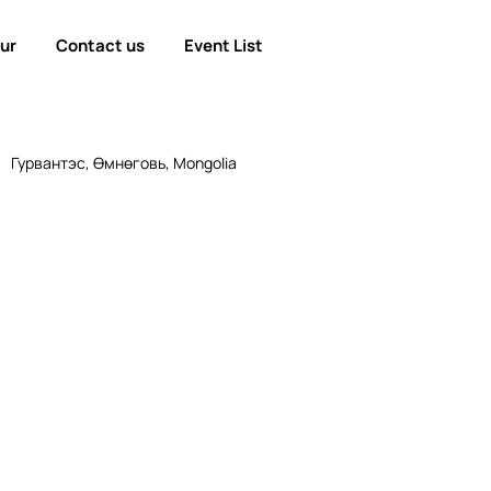
our
Contact us
Event List
Гурвантэс, Өмнөговь, Mongolia