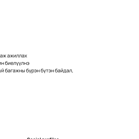
гаж ажиллах
ин биелүүлнэ
й багажны бүрэн бүтэн байдал, 