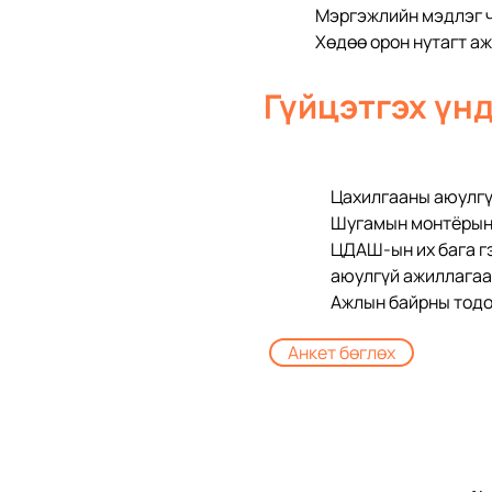
Мэргэжлийн мэдлэг ч
Хөдөө орон нутагт а
Гүйцэтгэх үнд
Цахилгааны аюулгү
Шугамын монтёрын 
ЦДАШ-ын их бага гэ
аюулгүй ажиллагаа
Ажлын байрны тодо
Анкет бөглөх