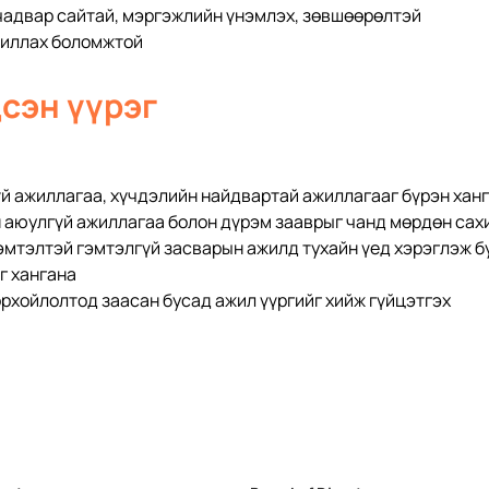
адвар сайтай, мэргэжлийн үнэмлэх, зөвшөөрөлтэй
жиллах боломжтой
сэн үүрэг
й ажиллагаа, хүчдэлийн найдвартай ажиллагааг бүрэн хан
аюулгүй ажиллагаа болон дүрэм зааврыг чанд мөрдөн сах
мтэлтэй гэмтэлгүй засварын ажилд тухайн үед хэрэглэж бу
г хангана
рхойлолтод заасан бусад ажил үүргийг хийж гүйцэтгэх