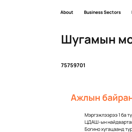
About
Business Sectors
Шугамын м
75759701
Ажлын байран
Мэргэжлээрээ 1 ба т
ЦДАШ-ын найдвартай
Богино хугацаанд тү