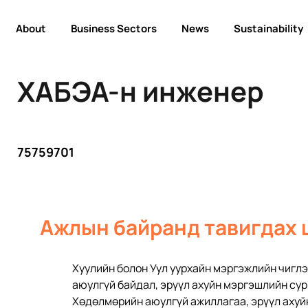
About
Business Sectors
News
Sustainability
ХАБЭА-н инженер
75759701
Ажлын байранд тавигдах 
Хуулийн болон Уул уурхайн мэргэжлийн чиглэ
аюулгүй байдал, эрүүл ахуйн мэргэшлийн су
Хөдөлмөрийн аюулгүй ажиллагаа, эрүүл ахуйн