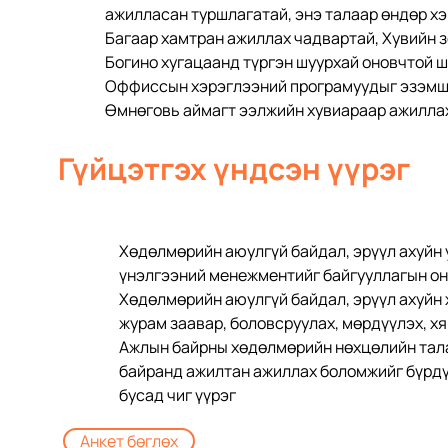
ажилласан туршлагатай, энэ талаар өндөр х
Багаар хамтран ажиллах чадвартай, Хувийн з
Богино хугацаанд түргэн шуурхай оновчтой ш
Оффиссын хэрэглээний програмуудыг эзэм
Өмнөговь аймагт ээлжийн хувиараар ажилла
Гүйцэтгэх үндсэн үүрэг
Хөдөлмөрийн аюулгүй байдал, эрүүл ахуйн у
үнэлгээний менежментийг байгууллагын онц
Хөдөлмөрийн аюулгүй байдал, эрүүл ахуйн 
журам заавар, боловсруулах, мөрдүүлэх, хя
Ажлын байрны хөдөлмөрийн нөхцөлийн тала
байранд ажилтан ажиллах боломжийг бүрдүү
бусад чиг үүрэг
Анкет бөглөх