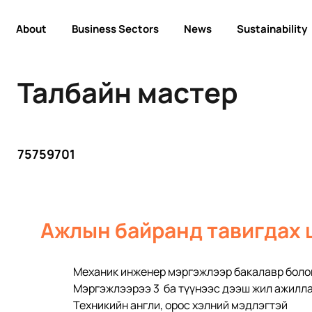
About
Business Sectors
News
Sustainability
Талбайн мастер
75759701
Ажлын байранд тавигдах 
Механик инженер мэргэжлээр бакалавр болон
Мэргэжлээрээ 3  ба түүнээс дээш жил ажилл
Техникийн англи, орос хэлний мэдлэгтэй