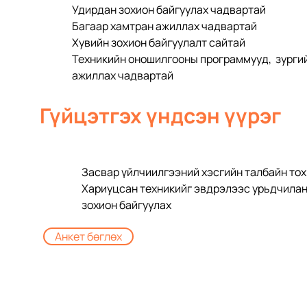
Удирдан зохион байгуулах чадвартай
Багаар хамтран ажиллах чадвартай
Хувийн зохион байгуулалт сайтай
Техникийн оношилгооны программууд,  зурги
ажиллах чадвартай
Гүйцэтгэх үндсэн үүрэг
Засвар үйлчиилгээний хэсгийн талбайн тох
Хариуцсан техникийг эвдрэлээс урьдчилан
зохион байгуулах
Анкет бөглөх