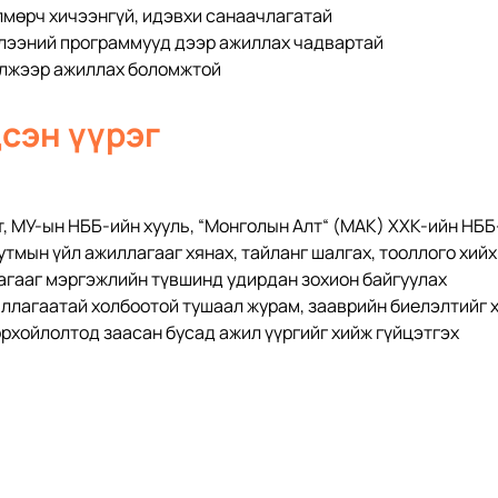
лмөрч хичээнгүй, идэвхи санаачлагатай
лээний программууд дээр ажиллах чадвартай
элжээр ажиллах боломжтой
сэн үүрэг
, МУ-ын НББ-ийн хууль, “Монголын Алт“ (МАК) ХХК-ийн НБ
тмын үйл ажиллагааг хянах, тайланг шалгах, тооллого хийх
агааг мэргэжлийн түвшинд удирдан зохион байгуулах
иллагаатай холбоотой тушаал журам, зааврийн биелэлтийг 
рхойлолтод заасан бусад ажил үүргийг хийж гүйцэтгэх