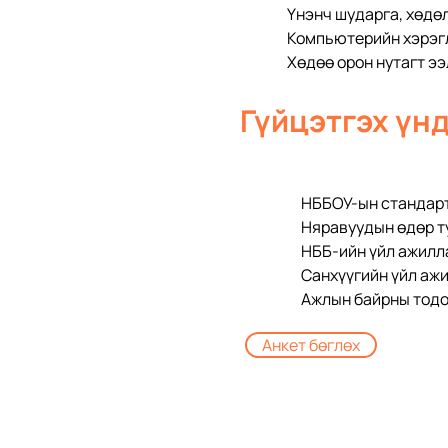
Үнэнч шударга, хөдө
Компьютерийн хэрэг
Хөдөө орон нутагт э
Гүйцэтгэх үнд
НББОУ-ын стандарт
Няравуудын өдөр ту
НББ-ийн үйл ажилл
Санхүүгийн үйл аж
Ажлын байрны тодо
Анкет бөглөх