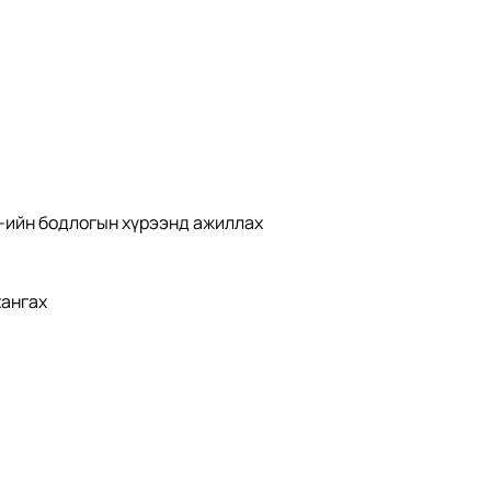
Б-ийн бодлогын хүрээнд ажиллах
хангах