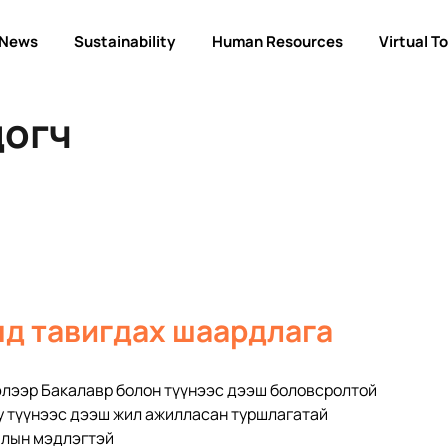
News
Sustainability
Human Resources
Virtual T
догч
д тавигдах шаардлага
элээр Бакалавр болон түүнээс дээш боловсролтой
 түүнээс дээш жил ажилласан туршлагатай
талын мэдлэгтэй