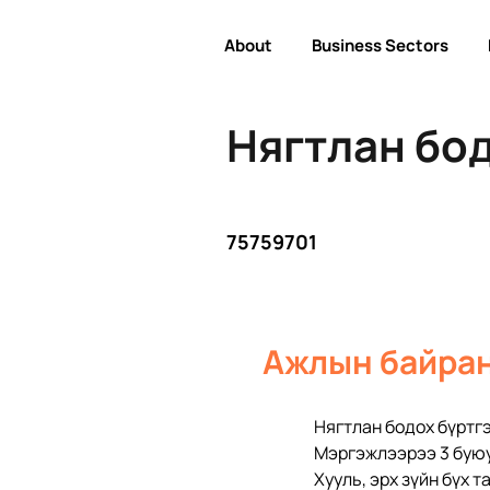
About
Business Sectors
Нягтлан бо
75759701
Ажлын байран
Нягтлан бодох бүртг
Мэргэжлээрээ 3 буюу
Хууль, эрх зүйн бүх 