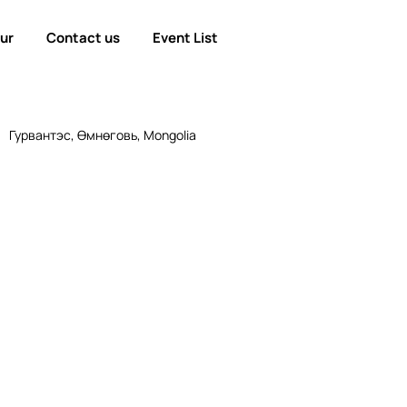
our
Contact us
Event List
Гурвантэс, Өмнөговь, Mongolia