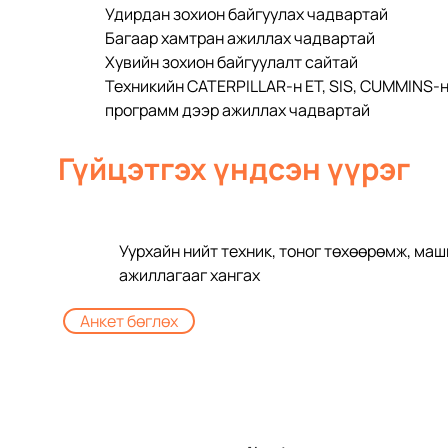
Удирдан зохион байгуулах чадвартай
Багаар хамтран ажиллах чадвартай
Хувийн зохион байгуулалт сайтай
Техникийн CATERPILLAR-н ЕT, SIS, CUMMINS-н
программ дээр ажиллах чадвартай
Гүйцэтгэх үндсэн үүрэг
Уурхайн нийт техник, тоног төхөөрөмж, ма
ажиллагааг хангах
Анкет бөглөх