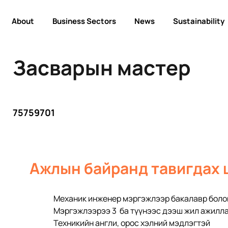
About
Business Sectors
News
Sustainability
Засварын мастер
75759701
Ажлын байранд тавигдах 
Механик инженер мэргэжлээр бакалавр болон
Мэргэжлээрээ 3  ба түүнээс дээш жил ажилл
Техникийн англи, орос хэлний мэдлэгтэй