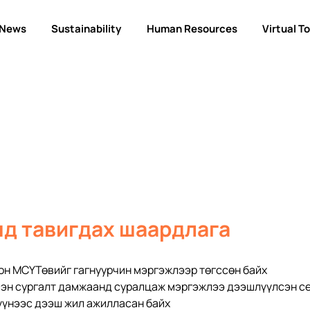
News
Sustainability
Human Resources
Virtual T
д тавигдах шаардлага
он МСҮТөвийг гагнуурчин мэргэжлээр төгссөн байх
эн сургалт дамжаанд суралцаж мэргэжлээ дээшлүүлсэн се
үүнээс дээш жил ажилласан байх