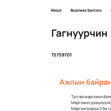
About
Business Sectors
Гагнуурчин
75759701
Ажлын байран
Тусгай мэргэжил бол
Мэргэжил дээшлүүлс
Мэргэжлээрээ 2 ба т