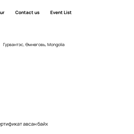
our
Contact us
Event List
Гурвантэс, Өмнөговь, Mongolia
ртификат авсан байх