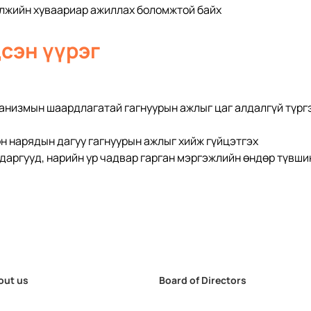
элжийн хуваариар ажиллах боломжтой байх
сэн үүрэг
анизмын шаардлагатай гагнуурын ажлыг цаг алдалгүй түргэ
н нарядын дагуу гагнуурын ажлыг хийж гүйцэтгэх
даргууд, нарийн ур чадвар гарган мэргэжлийн өндөр түвши
out us
Board of Directors