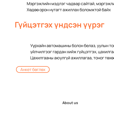
Мэргэжлийн мэдлэг чадвар сайтай, мэргэжли
Хөдөө орон нутагт ажиллах боломжтой байх
Гүйцэтгэх үндсэн үүрэг
Уурхайн автомашины болон белаз, уулын тон
үйлчилгээг гардан хийж гүйцэтгэх, цахилг
Цахилгааны аюулгүй ажиллагаа, тоног төх
Анкет бөглөх
About us