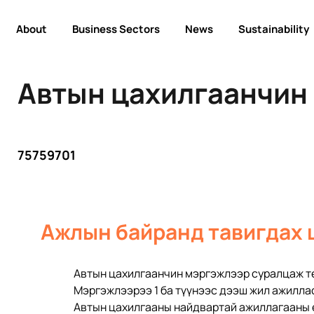
About
Business Sectors
News
Sustainability
Автын цахилгаанчин
75759701
Ажлын байранд тавигдах 
Автын цахилгаанчин мэргэжлээр суралцаж т
Мэргэжлээрээ 1 ба түүнээс дээш жил ажилла
Автын цахилгааны найдвартай ажиллагааны 