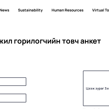
News
Sustainability
Human Resources
Virtual T
жил горилогчийн товч анкет
Цээж зураг 3х