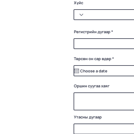
Хүйс
Регистрийн дугаар
r
Төрсөн он сар өдөр
*
e
q
u
i
r
e
d
Оршин суугаа хаяг
Утасны дугаар