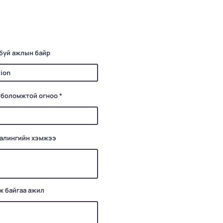
буй ажлын байр
r
 боломжтой огноо
*
e
q
u
i
r
e
цалингийн хэмжээ
d
ж байгаа ажил