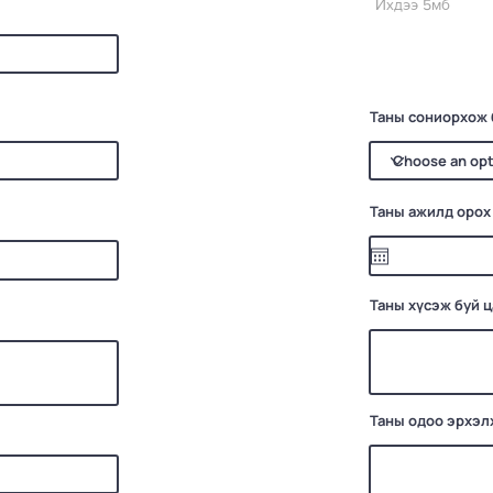
Ихдээ 5мб
Таны сониорхож 
Таны ажилд орох
Таны хүсэж буй 
Таны одоо эрхэл