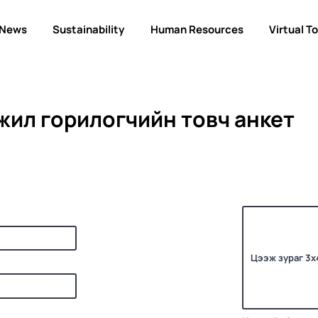
News
Sustainability
Human Resources
Virtual T
жил горилогчийн товч анкет
Цээж зураг 3х