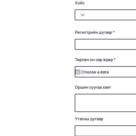
Хүйс
Регистрийн дугаар
r
Төрсөн он сар өдөр
*
e
q
u
i
r
e
d
Оршин суугаа хаяг
Утасны дугаар