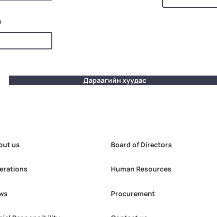
р
Дараагийн хуудас
out us
Board of Directors
erations
Human Resources
ws
Procurement