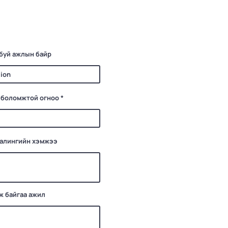
буй ажлын байр
r
 боломжтой огноо
*
e
q
u
i
r
e
цалингийн хэмжээ
d
ж байгаа ажил