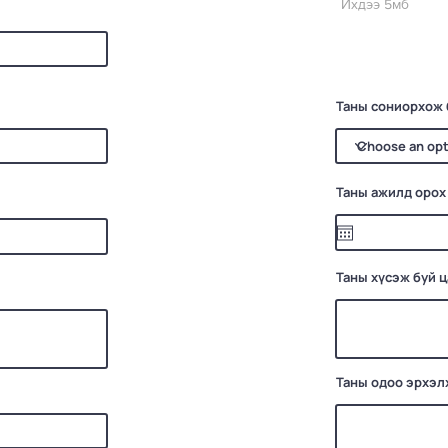
Ихдээ 5мб
Таны сониорхож 
Таны ажилд орох
Таны хүсэж буй 
Таны одоо эрхэл