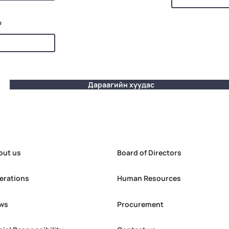
р
Дараагийн хуудас
out us
Board of Directors
erations
Human Resources
ws
Procurement