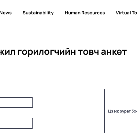
News
Sustainability
Human Resources
Virtual T
жил горилогчийн товч анкет
Цээж зураг 3х