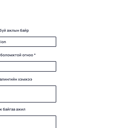
буй ажлын байр
r
 боломжтой огноо
*
e
q
u
i
r
e
цалингийн хэмжээ
d
ж байгаа ажил