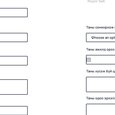
Ихдээ 5мб
Таны сониорхож 
Таны ажилд орох
Таны хүсэж буй 
Таны одоо эрхэл