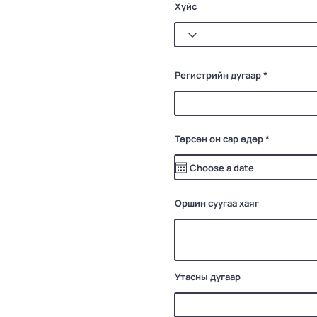
Хүйс
Регистрийн дугаар
r
Төрсөн он сар өдөр
*
e
q
u
i
r
e
d
Оршин суугаа хаяг
Утасны дугаар