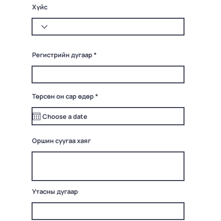
Хүйс
Регистрийн дугаар
r
Төрсөн он сар өдөр
*
e
q
u
i
r
e
Оршин суугаа хаяг
d
Утасны дугаар