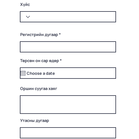
Хүйс
Регистрийн дугаар
r
Төрсөн он сар өдөр
*
e
q
u
i
r
e
Оршин суугаа хаяг
d
Утасны дугаар