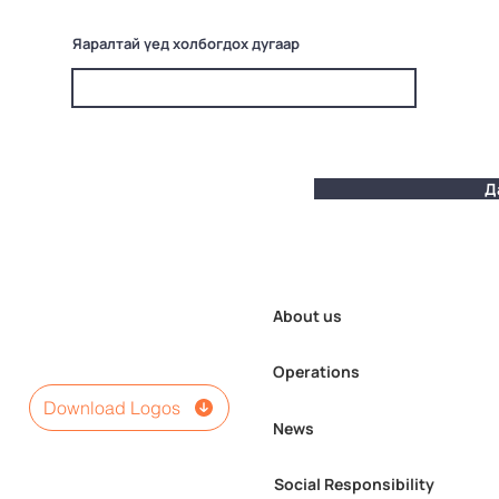
Яаралтай үед холбогдох дугаар
Д
About us
Operations
Download Logos
News
Social Responsibility