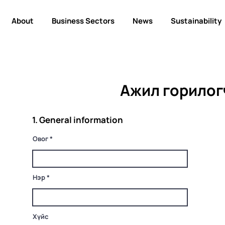
About
Business Sectors
News
Sustainability
Ажил горилог
1. General information
Овог
Нэр
Хүйс