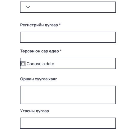
Регистрийн дугаар
r
Төрсөн он сар өдөр
*
e
q
u
i
r
e
Оршин суугаа хаяг
d
Утасны дугаар