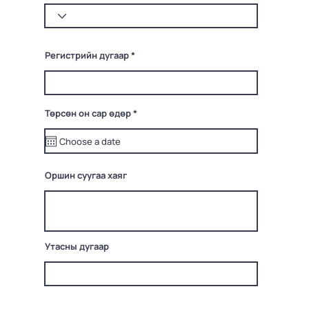
Регистрийн дугаар
r
Төрсөн он сар өдөр
*
e
q
u
i
r
e
Оршин суугаа хаяг
d
Утасны дугаар