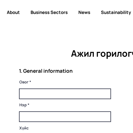
About
Business Sectors
News
Sustainability
Ажил горилог
1. General information
Овог
Нэр
Хүйс