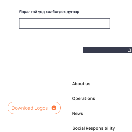
Яаралтай үед холбогдох дугаар
Д
About us
Operations
Download Logos
News
Social Responsibility