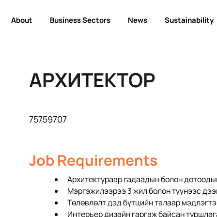
About
Business Sectors
News
Sustainability
АРХИТЕКТОР
75759707
Job Requirements
Архитектураар гадаадын болон дотоодын
Мэргэжилээрээ 3 жил болон түүнээс дээ
Төлөвлөлт дэд бүтцийн талаар мэдлэгтэ
Интерьер дизайн гаргаж байсан туршлаг