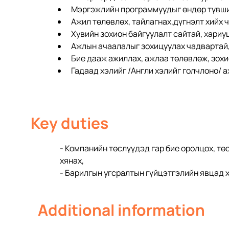
Мэргэжлийн программуудыг өндөр түвш
Ажил төлөвлөх, тайлагнах,дүгнэлт хийх 
Хувийн зохион байгуулалт сайтай, хариу
Ажлын ачаалалыг зохицуулах чадвартай
Бие дааж ажиллах, ажлаа төлөвлөж, зохио
Гадаад хэлийг /Англи хэлийг голчлоно/ 
Key duties
- Компанийн төслүүдэд гар бие оролцох, тө
хянах,
- Барилгын угсралтын гүйцэтгэлийн явцад х
Additional information