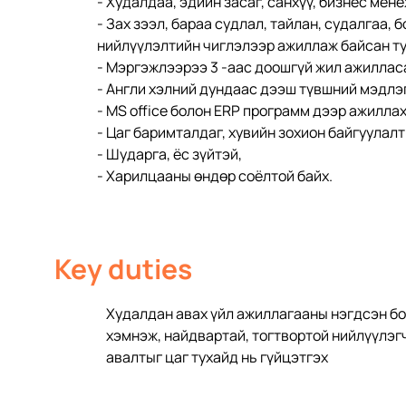
- Худалдаа, эдийн засаг, санхүү, бизнес ме
- Зах зээл, бараа судлал, тайлан, судалгаа, 
нийлүүлэлтийн чиглэлээр ажиллаж байсан ту
- Мэргэжлээрээ 3 -аас доошгүй жил ажилласа
- Англи хэлний дундаас дээш түвшний мэдлэг
- MS office болон ERP программ дээр ажиллах
- Цаг баримталдаг, хувийн зохион байгуулалт
- Шударга, ёс зүйтэй, 
- Харилцааны өндөр соёлтой байх.
Key duties
Худалдан авах үйл ажиллагааны нэгдсэн бо
хэмнэж, найдвартай, тогтвортой нийлүүлэг
авалтыг цаг тухайд нь гүйцэтгэх