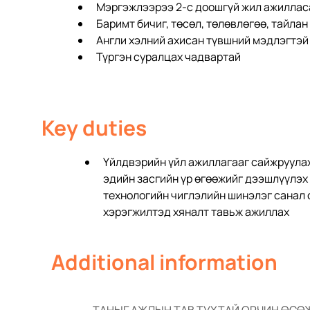
Мэргэжлээрээ 2-с доошгүй жил ажиллас
Баримт бичиг, төсөл, төлөвлөгөө, тайла
Англи хэлний ахисан түвшний мэдлэгтэй
Түргэн суралцах чадвартай
Key duties
Үйлдвэрийн үйл ажиллагааг сайжруулах
эдийн засгийн үр өгөөжийг дээшлүүлэх
технологийн чиглэлийн шинэлэг санал с
хэрэгжилтэд хяналт тавьж ажиллах
Additional information