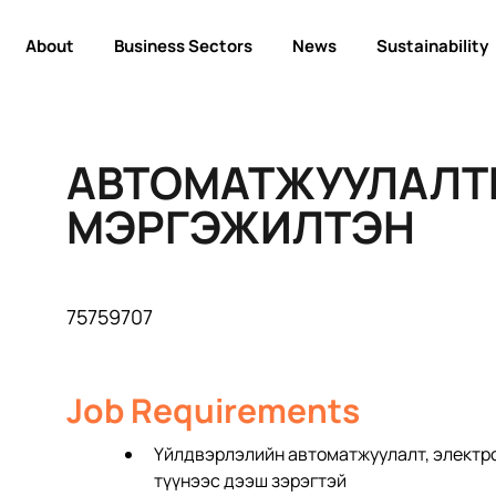
About
Business Sectors
News
Sustainability
АВТОМАТЖУУЛАЛ
МЭРГЭЖИЛТЭН
75759707
Job Requirements
Үйлдвэрлэлийн автоматжуулалт, электро
түүнээс дээш зэрэгтэй