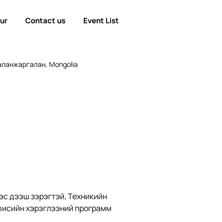
our
Contact us
Event List
ланжаргалан, Mongolia
эс дээш зэрэгтэй, Техникийн 
ффисийн хэрэглээний программ 