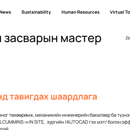
News
Sustainability
Human Resources
Virtual T
 засварын мастер
Да
д тавигдах шаардлага
оног төхөөрөмж, механикийн инженерийн бакалавр ба түүнэ
S,CUMMINS-н IN SITE,  зургийн /АUTOCAD гэх мэт/ болон о
тай 