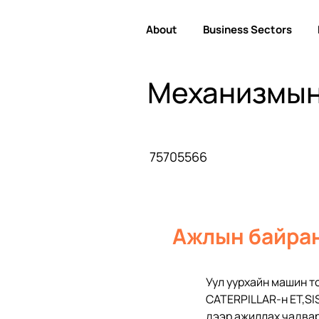
About
Business Sectors
Механизмын
75705566
Ажлын байран
Уул уурхайн машин т
CATERPILLAR-н ЕT,SI
дээр ажиллах чадвар