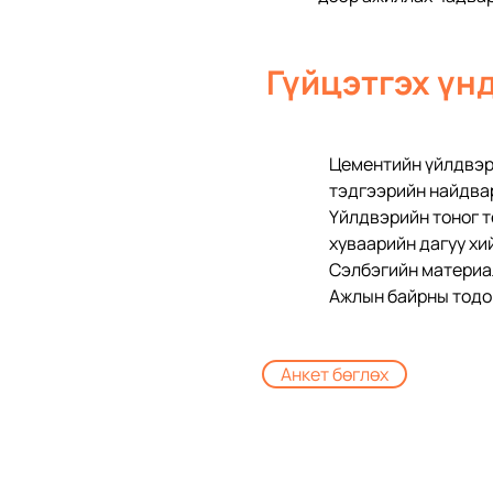
Гүйцэтгэх үн
Цементийн үйлдвэр,
тэдгээрийн найдвар
Үйлдвэрийн тоног т
хуваарийн дагуу хи
Сэлбэгийн материал
Ажлын байрны тодор
Анкет бөглөх