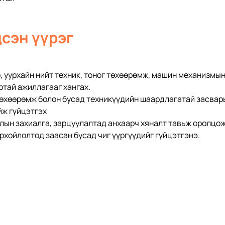
дсэн үүрэг
 уурхайн нийт техник, тоног төхөөрөмж, машин механизмын 
тай ажиллагааг хангах.
өхөөрөмж болон бусад техникүүдийн шаардлагатай засвары
йж гүйцэтгэх
ын захиалга, зарцуулалтад анхаарч хяналт тавьж оролцож
хойлолтод заасан бусад чиг үүргүүдийг гүйцэтгэнэ. 