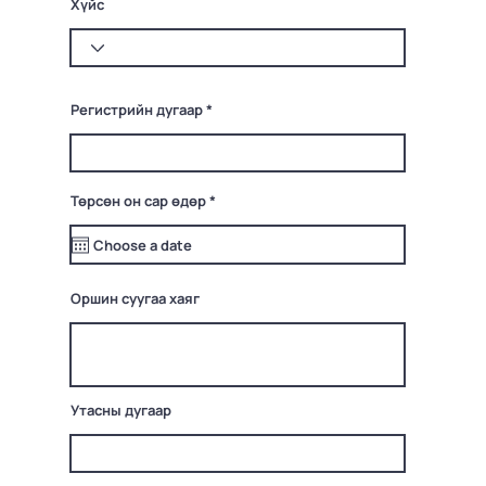
Хүйс
Регистрийн дугаар
r
Төрсөн он сар өдөр
*
e
q
u
i
r
e
Оршин суугаа хаяг
d
Утасны дугаар