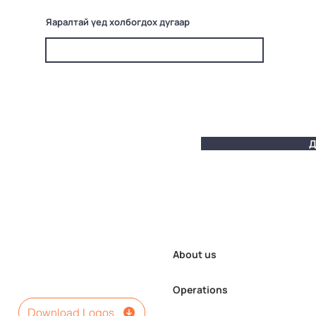
Яаралтай үед холбогдох дугаар
Д
About us
Operations
Download Logos