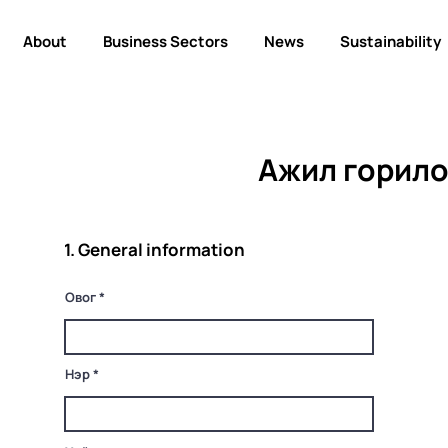
About
Business Sectors
News
Sustainability
Ажил горило
1. General information
Овог
Нэр