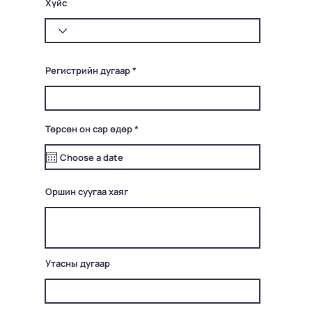
Хүйс
Регистрийн дугаар
r
Төрсөн он сар өдөр
*
e
q
u
i
r
e
Оршин суугаа хаяг
d
Утасны дугаар