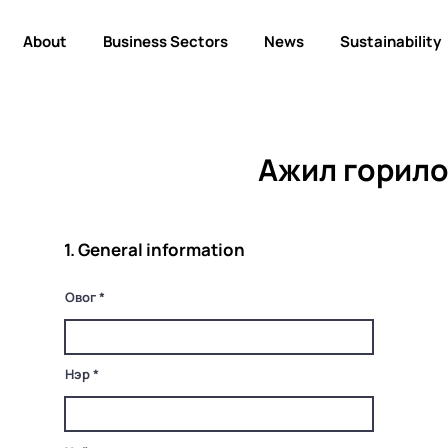
About
Business Sectors
News
Sustainability
Ажил горило
1. General information
Овог
Нэр