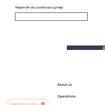
Яаралтай үед холбогдох дугаар
Д
About us
Operations
Download Logos