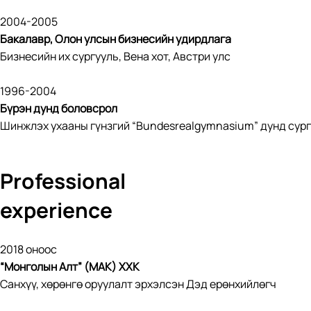
2004-2005
Бакалавр, Олон улсын бизнесийн удирдлага
Бизнесийн их сургууль, Вена хот, Австри улс
1996-2004
Бүрэн дунд боловсрол
Шинжлэх ухааны гүнзгий “Bundesrealgymnasium” дунд сург
Professional
experience
2018 оноос
“Монголын Алт” (МАК) ХХК
Санхүү, хөрөнгө оруулалт эрхэлсэн Дэд ерөнхийлөгч