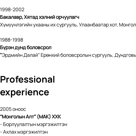
1998-2002
Бакалавр, Хятад хэлний орчуулагч
Хүмүүнлэгийн ухааны их сургууль, Улаанбаатар хот, Монгол
1988-1998
Бүрэн дунд боловсрол
"
Эрдмийн Далай” Ерөнхий боловсролын сургууль, Дундговь
Professional
experience
2005 оноос
“Монголын Алт” (МАК) ХХК
- Борлуулалтын мэргэжилтэн
- Ахлах мэргэжилтэн