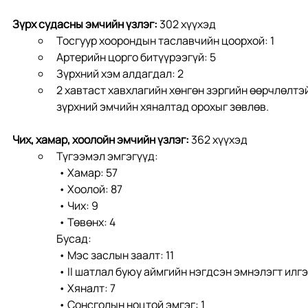
Зүрх судасны эмчийн үзлэг: 
302 хүүхэд
Тосгуур хоорондын таславчийн цоорхой: 1
Артерийн цорго битүүрээгүй: 5
Зүрхний хэм алдагдал: 2
2 хавтаст хавхлагийн хөнгөн зэргийн өөрчлөлтэй
зүрхний эмчийн хяналтад орохыг зөвлөв. 
Чих, хамар, хоолойн эмчийн үзлэг: 
362 хүүхэд
Түгээмэл эмгэгүүд:
 • Хамар: 57
 • Хоолой: 87
 • Чих: 9
 • Төвөнх: 4
Бусад:
 • Мэс заслын заалт: 11
 • II шатлал буюу аймгийн нэгдсэн эмнэлэгт илгэ
 • Хяналт: 7
 • Сонсголын ноцтой эмгэг: 1