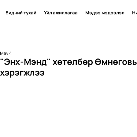
Бидний тухай
Үйл ажиллагаа
Мэдээ мэдээлэл
Н
May 4
"Энх-Мэнд" хөтөлбөр Өмнөговь
хэрэгжлээ