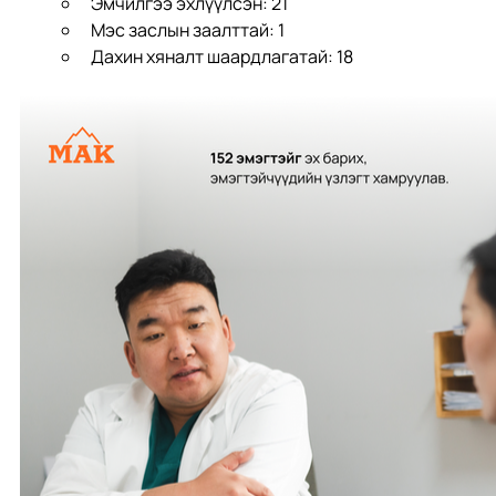
Эмчилгээ эхлүүлсэн: 21
Мэс заслын заалттай: 1
Дахин хяналт шаардлагатай: 18