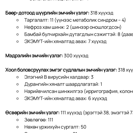
Бөөр-дотоод шүүрлийн эмчийн үзлэг: 
318 хүүхэд
Таргалалт: 11 (үүнээс метаболик синдром – 4)
Нефроз хам шинж: 2 (шинээр оношлогдсон)
Бамбай булчирхайн дутагдлын сэжигтэй: 8 (да
ЭХЭМҮТ-ийн хяналтад авах: 7 хүүхэд
Мэдрэлийн эмчийн үзлэг: 
300 хүүхэд
Хоол боловсруулах эмгэг судлалын эмчийн үзлэг: 
318 хү
Элэгний В вирусийн халдвар: 3
Дурангийн хяналт шаардлагатай: 1
Нарийвчилсан шинжилгээ (ирригография, колон
ЭХЭМҮТ-ийн хяналтад авах: 6 хүүхэд
Өсвөрийн эмчийн үзлэг: 
111 хүүхэд (эрэгтэй 38, эмэгтэй 7
Зөвлөгөө: 111
Нөхөн үржихүйн сургалт: 50