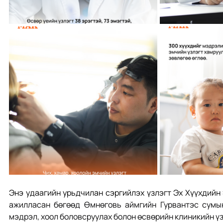
Энэ удаагийн урьдчилан сэргийлэх үзлэгт Эх Хүүхдийн
ажилласан бөгөөд Өмнөговь аймгийн Гурвантэс сумын 
мэдрэл, хоол боловсруулах болон өсвөрийн клиникийн үз