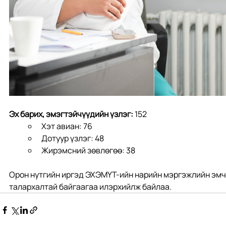
Эх барих, эмэгтэйчүүдийн үзлэг: 
152
Хэт авиан: 76
Дотуур үзлэг: 48
Жирэмсний зөвлөгөө: 38
Орон нутгийн иргэд ЭХЭМҮТ-ийн нарийн мэргэжлийн эмч 
талархалтай байгаагаа илэрхийлж байлаа.