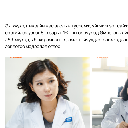
Эх-хүүхэд-нярайн мэс заслын тусламж, үйлчилгээг сайж
сэргийлэх үзлэг 5-р сарын 1-2-ны өдрүүдэд Өмнөговь ай
393 хүүхэд, 76 жирэмсэн эх, эмэгтэйчүүдэд давхардсан
зөвлөгөө мэдээлэл өглөө.