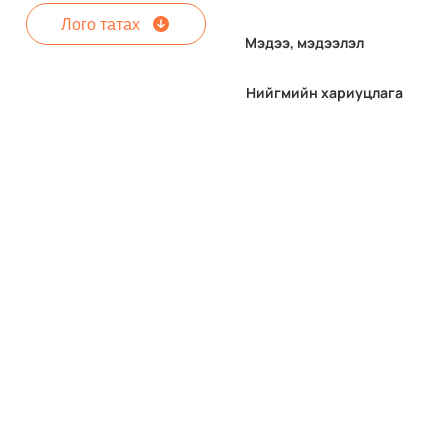
Лого татах
Мэдээ, мэдээлэл
"Энх-Мэнд- хөтөлбөр
Нийгмийн хариуцлага
Дорноговь аймгийн
Даланжаргалан суманд
хэрэгжлээ