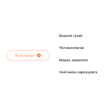
Бидний тухай
Үйл ажиллагаа
Лого татах
Мэдээ, мэдээлэл
МАК-ийн тухай 10 баримт
Нийгмийн хариуцлага