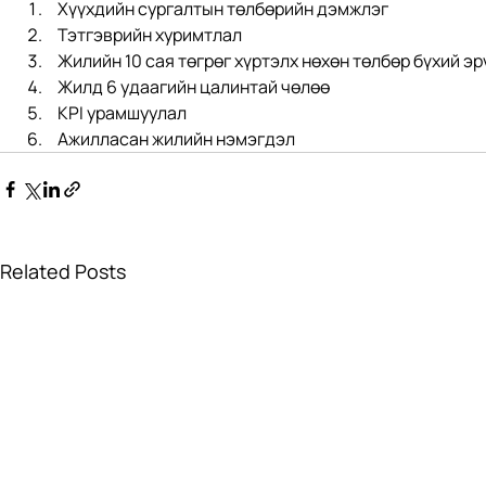
 Хүүхдийн сургалтын төлбөрийн дэмжлэг
 Тэтгэврийн хуримтлал
 Жилийн 10 сая төгрөг хүртэлх нөхөн төлбөр бүхий э
 Жилд 6 удаагийн цалинтай чөлөө
 KPI урамшуулал
 Ажилласан жилийн нэмэгдэл
Related Posts