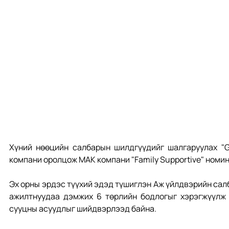
Хүний нөөцийн салбарын шилдгүүдийг шалгаруулах "G
компани оролцож МАК компани "Family Supportive" номин
Эх орны эрдэс түүхий эдэд түшиглэн Аж үйлдвэрийн сал
ажилтнуудаа дэмжих 6 төрлийн бодлогыг хэрэгжүүлж 
сууцны асуудлыг шийдвэрлээд байна.