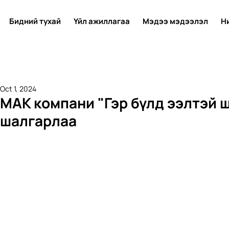
Бидний тухай
Үйл ажиллагаа
Мэдээ мэдээлэл
Н
Oct 1, 2024
МАК компани "Гэр бүлд ээлтэй 
шалгарлаа