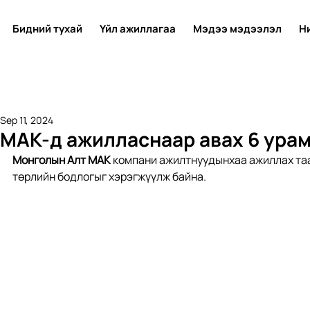
Бидний тухай
Үйл ажиллагаа
Мэдээ мэдээлэл
Н
Sep 11, 2024
МАК-д ажилласнаар авах 6 ура
Монголын Алт МАК
 компани ажилтнуудынхаа ажиллах таа
төрлийн бодлогыг хэрэгжүүлж байна.