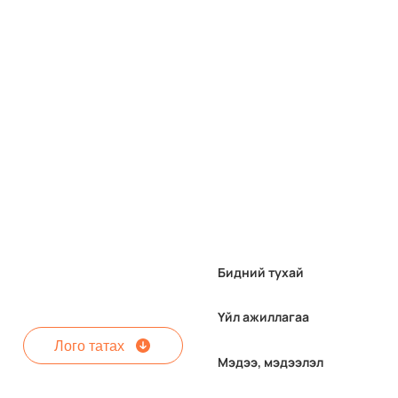
Бидний тухай
Үйл ажиллагаа
Лого татах
Мэдээ, мэдээлэл
МАК-ийн тухай 10 баримт